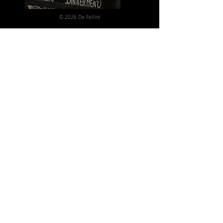
© 2026 Da Fellini
BERCHEM
Tel:
+32 3 344 36 26
Schomstraat 49
2600 Berchem
Email:
infodafellini@gmail.com
OPENINGSUREN
Zondag en Maandag:
Gesloten
Dinsdag tot Vrijdag:
12:00-14:00
& 18:00-22:00
Zaterdag:
18:00-22:30
Gezien de beperkte omvang van
ons terras vragen wij u vriendelijk
niet te roken.
VREMDE