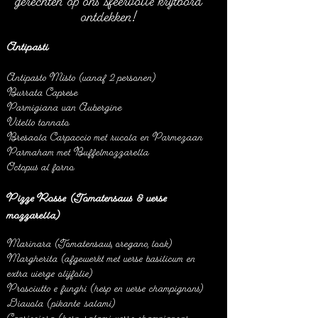
gerechten op ons sfeervolle krijtbord
ontdekken!
Antipasti
Antipasto Misto (vanaf 2 personen)
Burrata Caprese
Parmigiana van Aubergine
Vitello tonnato
Bresaola Carpaccio met rucola en Parmezaan
Parmaham met Buffelmozzarella
Octopus al forno
Pizze Rosse (Tomatensaus & verse
mozzarella)
Marinara (Tomatensaus, oregano, look)
Margherita (afgewerkt met verse basilicum en
extra vierge olijfolie)
Prosciutto e funghi (hesp en verse champignons)
Diavola (pikante salami)