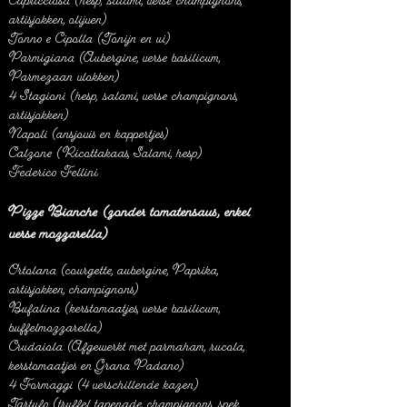
Capricciosa (hesp, salami, verse champignons,
artisjokken, olijven)
Tonno e Cipolla (Tonijn en ui)
Parmigiana (Aubergine, verse basilicum,
Parmezaan vlokken)
4 Stagioni (hesp, salami, verse champignons,
artisjokken)
Napoli (ansjovis en kappertjes)
Calzone (Ricottakaas, Salami, hesp)
Federico Fellini
Pizze Bianche (zonder tomatensaus, enkel
verse mozzarella)
Ortolana (courgette, aubergine, Paprika,
artisjokken, champignons)
Bufalina (kerstomaatjes, verse basilicum,
buffelmozzarella)
Crudaiola (Afgewerkt met parmaham, rucola,
kerstomaatjes en Grana Padano)
4 Formaggi (4 verschillende kazen)
Tartufo (truffel tapenade, champignons, spek,