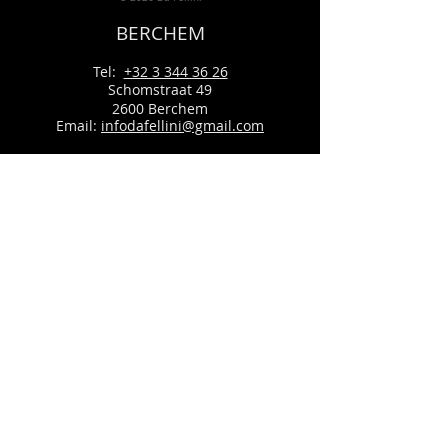
BERCHEM
Tel:
+32 3 344 36 26
Schomstraat 49
2600 Berchem
Email:
infodafellini@gmail.com
OPENINGSUREN
Zondag en Maandag:
Gesloten
Dinsdag tot Vrijdag:
12:00-14:00
& 18:00-22:00
Zaterdag:
18:00-22:30
Gezien de beperkte omvang van
ons terras vragen wij u vriendelijk
niet te roken.
VREMDE
Tel:
+32 479 42 87 57
Boomkensstraat 4